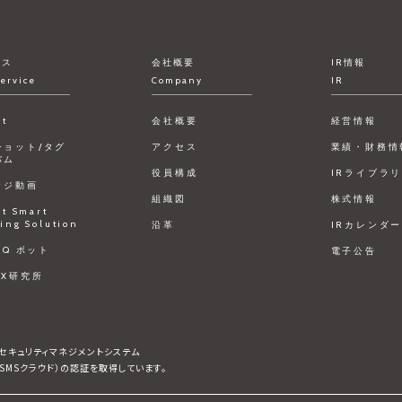
ビス
会社概要
IR情報
ervice
Company
IR
ct
会社概要
経営情報
ショット/タグ
アクセス
業績・財務情
バム
役員構成
IRライブラ
ッジ動画
組織図
株式情報
ct Smart
ing Solution
沿革
IRカレンダ
FAQ ボット
電子公告
DX研究所
情報セキュリティマネジメントシステム
びISMSクラウド）の認証を取得しています。