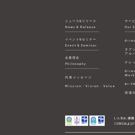
ニュース&リリース
サー
News & Release
Our S
イベント&セミナー
dire
Event & Seminar
タグ
アル
企業理念
ナレ
Philosophy
dire
Work
代表メッセージ
AI-
Mission・Vision・Value
現場
L is Bは、
（ISMSおよ