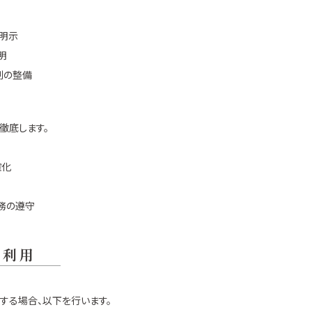
の明示
明
制の整備
徹底します。
確化
務の遵守
の利用
用する場合、以下を行います。