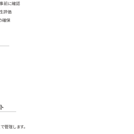
を事前に確認
性評価
の確保
ト
点で管理します。