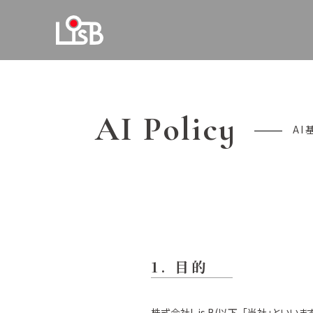
AI Policy
AI
1. 目的
株式会社L is B(以下、「当社」とい