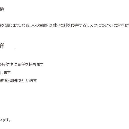
）
響）
を講じます。なお、人の生命・身体・権利を侵害するリスクについては許容せ
育
ムの有効性に責任を持ちます
義します
教育・周知を行います
ます。