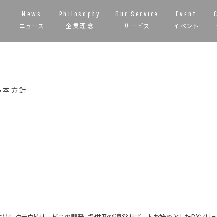
News
Philosophy
Our Service
Event
ニュース
企業理念
サービス
イベント
基本方針
います)は、クラウドサービスの開発、提供及び運営サポートを始めとしたDXソリュ