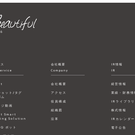
ビス
会社概要
IR情報
ervice
Company
IR
ct
会社概要
経営情報
ショット/タグ
アクセス
業績・財務情
バム
役員構成
IRライブラ
ッジ動画
組織図
株式情報
ct Smart
ing Solution
沿革
IRカレンダ
FAQ ボット
電子公告