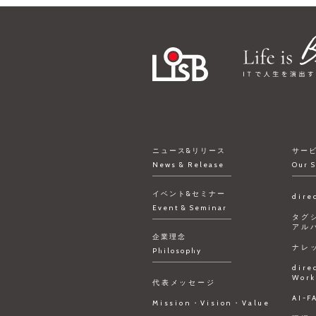
ニュース&リリース
サー
News & Release
Our S
イベント&セミナー
dire
Event & Seminar
タグ
アル
企業理念
ナレ
Philosophy
dire
Work
代表メッセージ
AI-
Mission・Vision・Value