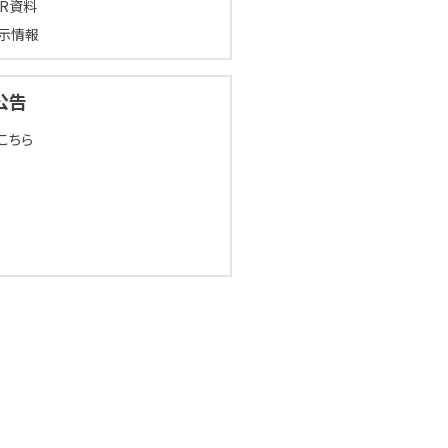
IR資料
示情報
公告
こちら