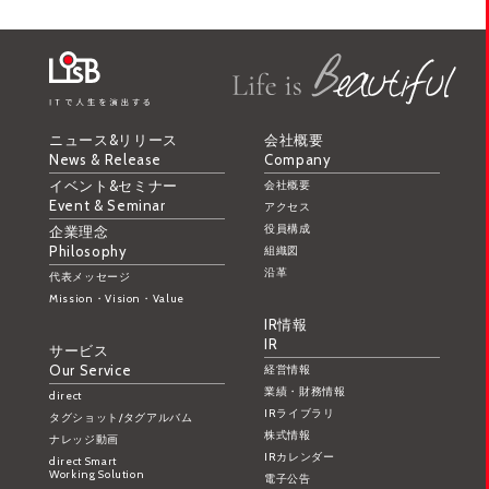
ニュース&リリース
会社概要
News & Release
Company
イベント&セミナー
会社概要
Event & Seminar
アクセス
役員構成
企業理念
Philosophy
組織図
沿革
代表メッセージ
Mission・Vision・Value
IR情報
IR
サービス
Our Service
経営情報
業績・財務情報
direct
IRライブラリ
タグショット/タグアルバム
株式情報
ナレッジ動画
IRカレンダー
direct Smart
Working Solution
電子公告