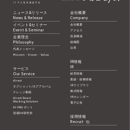
ニュース&リリース
会社概要
News & Release
Company
イベント&セミナー
会社概要
Event & Seminar
アクセス
役員構成
企業理念
Philosophy
組織図
沿革
代表メッセージ
Mission・Vision・Value
IR情報
IR
サービス
Our Service
経営情報
業績・財務情報
direct
IRライブラリ
タグショット/タグアルバム
株式情報
ナレッジ動画
IRカレンダー
direct Smart
Working Solution
電子公告
AI-FAQ ボット
現場DX研究所
採用情報
Recruit