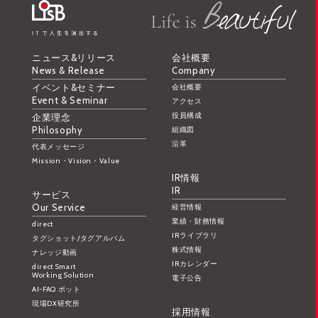
ニュース&リリース
会社概要
News & Release
Company
イベント&セミナー
会社概要
Event & Seminar
アクセス
役員構成
企業理念
Philosophy
組織図
沿革
代表メッセージ
Mission・Vision・Value
IR情報
IR
サービス
Our Service
経営情報
業績・財務情報
direct
IRライブラリ
タグショット/タグアルバム
株式情報
ナレッジ動画
IRカレンダー
direct Smart
Working Solution
電子公告
AI-FAQ ボット
現場DX研究所
採用情報