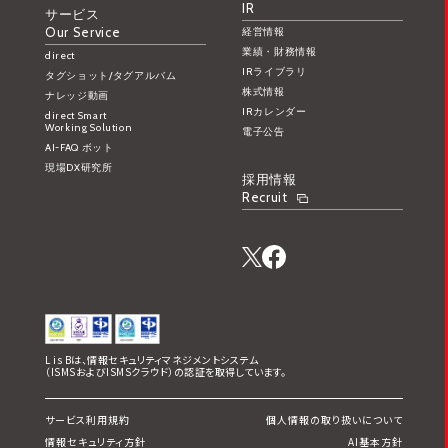
IR
サービス
Our Service
経営情報
業績・財務情報
direct
IRライブラリ
タグショット/タグアルバム
株式情報
ナレッジ動画
IRカレンダー
direct Smart
Working Solution
電子公告
AI-FAQ ボット
現場DX研究所
採用情報
Recruit
L is Bは、情報セキュリティマネジメントシステム
（ISMSおよびISMSクラウド）の認証を取得しています。
サービス利用規約
個人情報の取り扱いについて
情報セキュリティ方針
AI基本方針