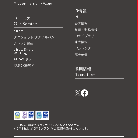
Mission・Vision・Value
IR情報
IR
サービス
Our Service
経営情報
業績・財務情報
direct
IRライブラリ
タグショット/タグアルバム
株式情報
ナレッジ動画
IRカレンダー
direct Smart
Working Solution
電子公告
AI-FAQ ボット
現場DX研究所
採用情報
Recruit
L is Bは、情報セキュリティマネジメントシステム
（ISMSおよびISMSクラウド）の認証を取得しています。