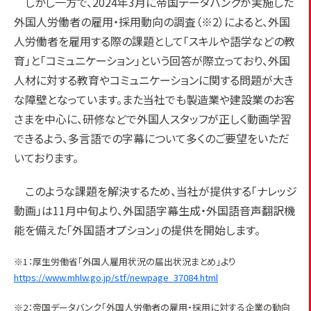
しかし一方で、2024年3月に帝国データバンクが実施した
外国人労働者の雇用・採用動向の調査（※2）によると、外国
人労働者を雇用する際の課題として「スキルや語学などの教
育」と「コミュニケーション」という回答が際立っており、外国
人材に対する教育やコミュニケーションに関する問題が大き
な障壁となっています。また当社でも製造業や建設業のお客
さまを中心に、研修などで外国人スタッフが正しく動画学習
できるよう、多言語での字幕について多くのご要望をいただ
いております。
このような課題を解決するため、当社が提供する「ナレッジ
動画」は11月中旬より、外国語字幕生成・外国語音声翻訳機
能を備えた「外国語オプション」の提供を開始します。
※1：厚生労働省「外国人雇用状況の届出状況まとめ」より
https://www.mhlw.go.jp/stf/newpage_37084.html
※2：帝国データバンク「外国人労働者の雇用・採用に対する企業の動向