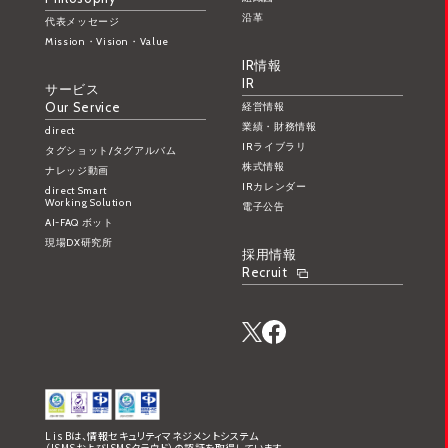
沿革
代表メッセージ
Mission・Vision・Value
IR情報
IR
サービス
Our Service
経営情報
業績・財務情報
direct
IRライブラリ
タグショット/タグアルバム
株式情報
ナレッジ動画
IRカレンダー
direct Smart
Working Solution
電子公告
AI-FAQ ボット
現場DX研究所
採用情報
Recruit
L is Bは、情報セキュリティマネジメントシステム
（ISMSおよびISMSクラウド）の認証を取得しています。