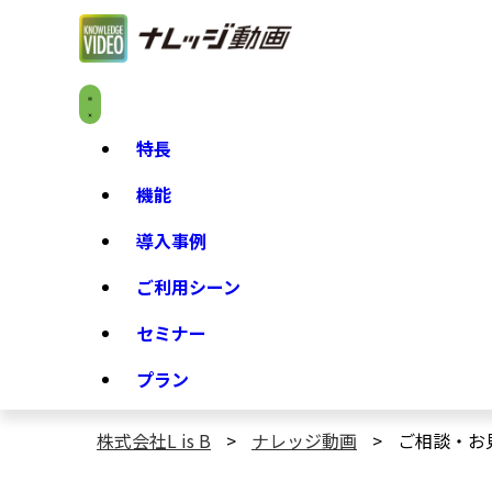
特長
機能
導入事例
ご利用シーン
セミナー
プラン
株式会社L is B
ナレッジ動画
ご相談・お