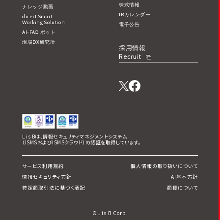
株式情報
ナレッジ動画
IRカレンダー
direct Smart
Working Solution
電子公告
AI-FAQ ボット
現場DX研究所
採用情報
Recruit
L is Bは、情報セキュリティマネジメントシステム
（ISMSおよびISMSクラウド）の認証を取得しています。
サービス利用規約
個人情報の取り扱いについて
情報セキュリティ方針
AI基本方針
特定商取引法に基づく表記
商標について
©L is B Corp.