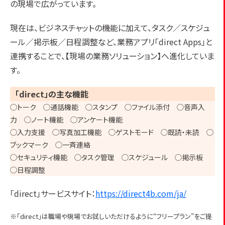
の現場で広がっています。
現在は、ビジネスチャットの機能に加えて、タスク／スケジュ
ール／掲示板／日程調整など、業務アプリ「direct Apps」と
連携することで、【現場の業務ソリューション】へ進化していま
す。
「direct」の主な機能
◯トーク ◯通話機能 ◯スタンプ ◯ファイル添付 ◯音声入
力 ◯ノート機能 ◯アンケート機能
◯入力支援 ◯写真加工機能 ◯ゲストモード ◯既読・未読 ◯
ブックマーク ◯一斉連絡
◯セキュリティ機能 ◯タスク管理 ◯スケジュール ◯掲示板
◯日程調整
「direct」サービスサイト：
https://direct4b.com/ja/
※「direct」は職場や現場でお試しいただけるように“フリープラン”をご提