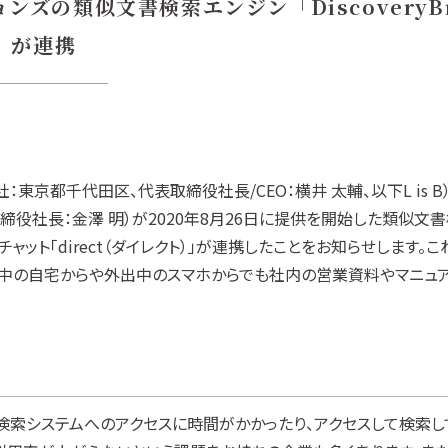
ズの類似文書検索エンジン「DiscoveryBra
t」が連携
 本社：東京都千代田区、代表取締役社長/CEO：横井 太輔、以下L is 
社長：金澤 明）が2020年8月26日に提供を開始した類似文書検索エン
ャット「direct（ダイレクト）」が連携したことをお知らせします。これに
ク中の自宅からや外出中のスマホからでも社内の営業資料やマニュ
検索システムへのアクセスに時間がかかったり、アクセスして検索