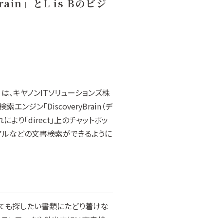
in」とL is Bのビジ
B）は、キヤノンITソリューションズ株
ジン「DiscoveryBrain（デ
より「direct」上のチャットボッ
アルなどの文書検索ができるように
しても探したい書類にたどり着けな