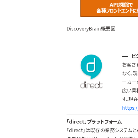
DiscoveryBrain概要図
ビ
お客さ
なく、
ーカー
広い業
す。現
https:
「direct」プラットフォーム
「direct」は既存の業務システ