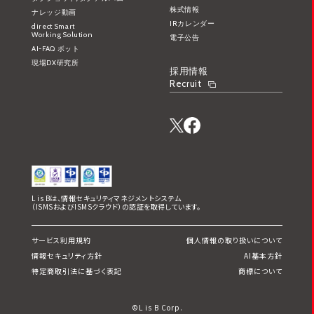
株式情報
ナレッジ動画
IRカレンダー
direct Smart
Working Solution
電子公告
AI-FAQ ボット
現場DX研究所
採用情報
Recruit
L is Bは、情報セキュリティマネジメントシステム
（ISMSおよびISMSクラウド）の認証を取得しています。
サービス利用規約
個人情報の取り扱いについて
情報セキュリティ方針
AI基本方針
特定商取引法に基づく表記
商標について
©L is B Corp.