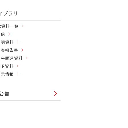
ライブラリ
R資料一覧
短信
説明資料
証券報告書
総会関連資料
IR資料
開示情報
公告