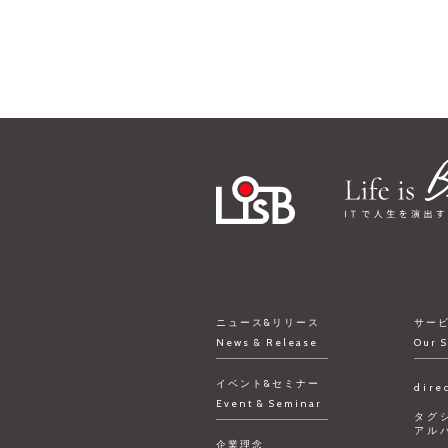
ニュース&リリース
サー
News & Release
Our S
イベント&セミナー
dire
Event & Seminar
タグ
アル
企業理念