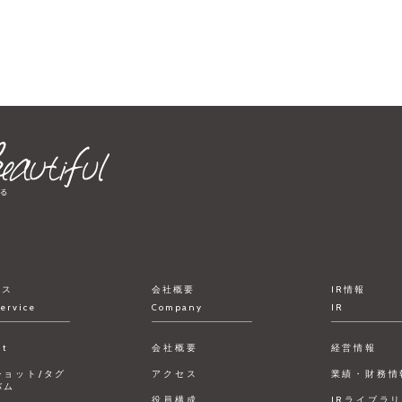
ビス
会社概要
IR情報
ervice
Company
IR
ct
会社概要
経営情報
ショット/タグ
アクセス
業績・財務情
バム
役員構成
IRライブラ