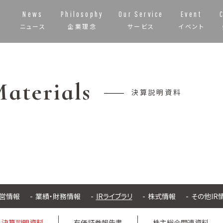
News
Philosophy
Our Service
Event
ニュース
企業理念
サービス
イベント
Materials
決算説明資料
営情報
業績・財務情報
IRライブラリ
株式情報
その他IR
決算説明資料
有価証券報告書
株主総会関連資料