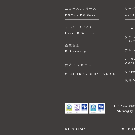
ニュース&リリース
サー
News & Release
Our S
イベント&セミナー
dire
Event & Seminar
タグ
アル
企業理念
ナレ
Philosophy
dire
Work
代表メッセージ
AI-
Mission・Vision・Value
現場
L is Bは、
（ISMSおよ
©L is B Corp.
サービス