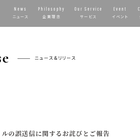
News
Philosophy
Our Service
Event
ニュース
企業理念
サービス
イベント
se
ニュース&リリース
イルの誤送信に関するお詫びとご報告