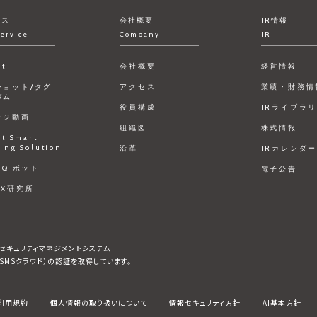
ビス
会社概要
IR情報
ervice
Company
IR
ct
会社概要
経営情報
ショット/タグ
アクセス
業績・財務情
バム
役員構成
IRライブラ
ッジ動画
組織図
株式情報
ct Smart
ing Solution
沿革
IRカレンダ
FAQ ボット
電子公告
DX研究所
情報セキュリティマネジメントシステム
びISMSクラウド）の認証を取得しています。
利用規約
個人情報の取り扱いについて
情報セキュリティ方針
AI基本方針