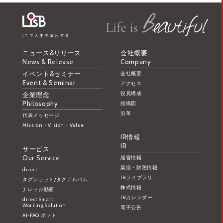
ニュース&リリース
会社概要
News & Release
Company
イベント&セミナー
会社概要
Event & Seminar
アクセス
役員構成
企業理念
Philosophy
組織図
沿革
代表メッセージ
Mission・Vision・Value
IR情報
IR
サービス
Our Service
経営情報
業績・財務情報
direct
IRライブラリ
タグショット/タグアルバム
株式情報
ナレッジ動画
IRカレンダー
direct Smart
Working Solution
電子公告
AI-FAQ ボット