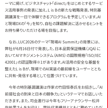
ーマに掲げ、ビジネスチャット「direct」をはじめとするサービ
ス活用事例の発表に加え、L is Bの新たな戦略発表、特別基
調講演を一日で体験できるプログラムを予定しています。AI
と現場DXの「今」を知り、自社の課題解決に活かせるヒントを
お持ち帰りいただける場を目指します。
なお、LUC2026のテーマ「現場AI Summit」の背景には、
弊社が6月16日付で発表した、日本品質保証機構（JQA）に
おいてAIマネジメントシステム（AIMS）の国際規格「ISO/IEC
42001」の認証取得※1があります。AI活用の安全な基盤を
整えたL is Bが、現場でのAI実装の最前線をユーザーととも
に共有・発信する場として位置づけています。
今年の特別基調講演は作家の竹田恒泰氏をお招きし、「AI
前提社会の到来と日本の競争力」というテーマでお話しいた
だきます。また、司会進行は今年もフリーアナウンサー松井
佐祐里さんをお迎えし、弊社代表横井とともに務めていただ