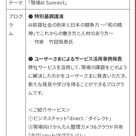
テーマ
「現場AI Summit」
プログ
● 特別基調講演
ラ
AI前提社会の到来と日本の競争力 ～「和の精
ム
神」でこれからの働き方と人材のあり方～
‐ 作家 竹田恒泰氏
●
ユーザーさまによるサービス活用事例発表
弊社サービスを活用して、現場の課題をどのよう
に解決したのかをユーザーさまに発表いただき、
新たな発見や学びを得ることができるプログラ
ムです。
＜ご紹介サービス＞
①ビジネスチャット「direct／ダイレクト」
②現場向けかんたん整理カメラ&クラウド共有
「タグショット/タグアルバム」