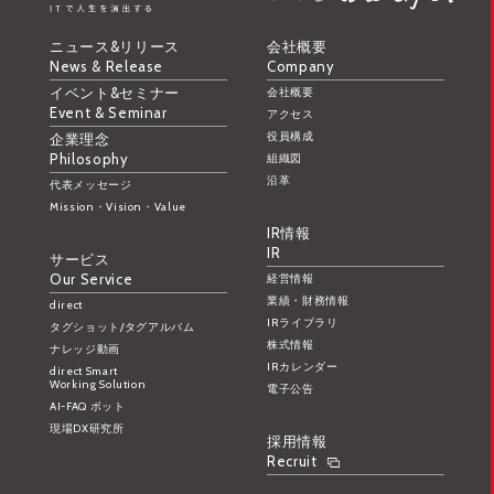
ニュース&リリース
会社概要
News & Release
Company
イベント&セミナー
会社概要
Event & Seminar
アクセス
役員構成
企業理念
Philosophy
組織図
沿革
代表メッセージ
Mission・Vision・Value
IR情報
IR
サービス
Our Service
経営情報
業績・財務情報
direct
IRライブラリ
タグショット/タグアルバム
株式情報
ナレッジ動画
IRカレンダー
direct Smart
Working Solution
電子公告
AI-FAQ ボット
現場DX研究所
採用情報
Recruit