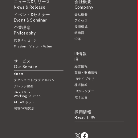
ニュース&リリース
会社概要
News & Release
Company
イベント&セミナー
会社概要
Event & Seminar
アクセス
役員構成
企業理念
Philosophy
組織図
沿革
代表メッセージ
Mission・Vision・Value
IR情報
IR
サービス
Our Service
経営情報
業績・財務情報
direct
IRライブラリ
タグショット/タグアルバム
株式情報
ナレッジ動画
IRカレンダー
direct Smart
Working Solution
電子公告
AI-FAQ ボット
現場DX研究所
採用情報
Recruit