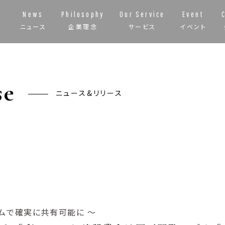
News
Philosophy
Our Service
Event
ニュース
企業理念
サービス
イベント
se
ニュース&リリース
ムで確実に共有可能に ～