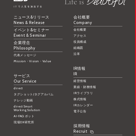
ニュース&リリース
会社概要
News & Release
Company
イベント&セミナー
会社概要
Event & Seminar
アクセス
役員構成
企業理念
Philosophy
組織図
沿革
代表メッセージ
Mission・Vision・Value
IR情報
IR
サービス
Our Service
経営情報
業績・財務情報
direct
IRライブラリ
タグショット/タグアルバム
株式情報
ナレッジ動画
IRカレンダー
direct Smart
Working Solution
電子公告
AI-FAQ ボット
現場DX研究所
採用情報
Recruit