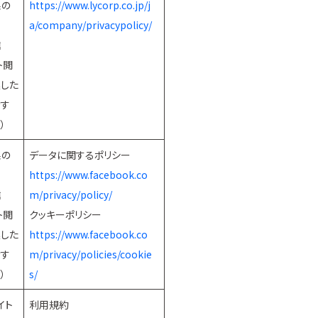
果の
https://www.lycorp.co.jp/j
a/company/privacypolicy/
信
ト閲
した
示す
）
果の
データに関するポリシー
https://www.facebook.co
信
m/privacy/policy/
ト閲
クッキーポリシー
した
https://www.facebook.co
示す
m/privacy/policies/cookie
）
s/
イト
利用規約