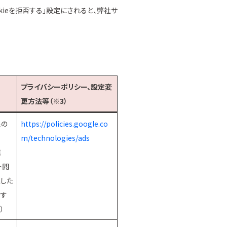
kieを拒否する」設定にされると、弊社サ
プライバシーポリシー、設定変
更方法等（※3）
果の
https://policies.google.co
m/technologies/ads
信
ト閲
した
示す
）