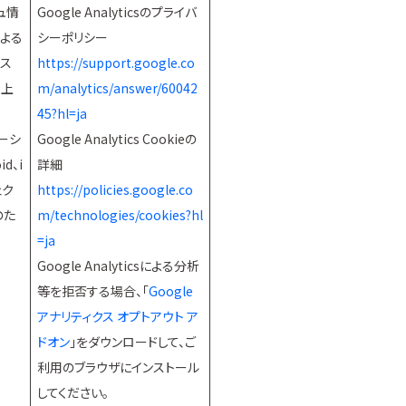
ュ情
Google Analyticsのプライバ
よる
シーポリシー
ス
https://support.google.co
向上
m/analytics/answer/60042
45?hl=ja
ーシ
Google Analytics Cookieの
id、i
詳細
ェク
https://policies.google.co
のた
m/technologies/cookies?hl
=ja
Google Analyticsによる分析
等を拒否する場合、「
Google
アナリティクス オプトアウト ア
ドオン
」をダウンロードして、ご
利用のブラウザにインストール
してください。