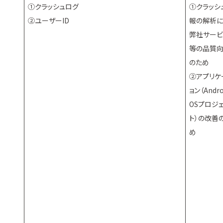
①クラッシュログ
①クラッシ
②ユーザーID
報の解析に
弊社サービ
等の品質
のため
②アプリケ
ョン（Andro
OSプロジ
ト）の改善
め