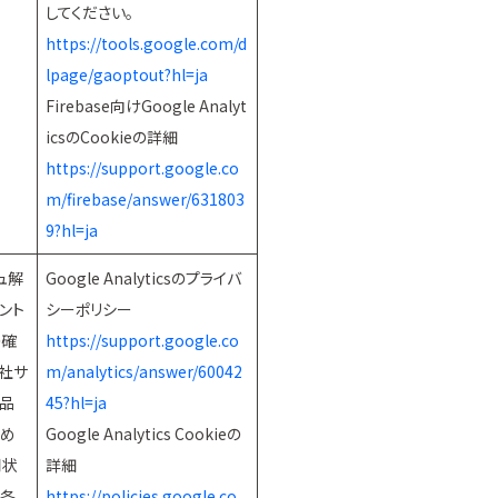
してください。
https://tools.google.com/d
lpage/gaoptout?hl=ja
Firebase向けGoogle Analyt
icsのCookieの詳細
https://support.google.co
m/firebase/answer/631803
9?hl=ja
ュ解
Google Analyticsのプライバ
ント
シーポリシー
の確
https://support.google.co
社サ
m/analytics/answer/60042
品
45?hl=ja
ため
Google Analytics Cookieの
用状
詳細
の各
https://policies.google.co