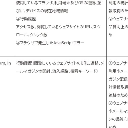
使用しているブラウザ、利用端末及びOSの種類、並
利用の統
びに、デバイスの現在地域情報
報取得の
②行動履歴
②ウェブサ
アクセス数、閲覧しているウェブサイトのURL、スク
品質向上
ロール、クリック数
め
③ブラウザで発生したJavaScriptエラー
om, in
行動履歴（閲覧しているウェブサイトのURL、遷移、メ
①ウェブサ
ールマガジンの開封、流入経路、検索キーワード）
利用やメー
ガジン配信
計情報取
追跡のため
②ウェブサ
やメールマ
ンの品質向
ため