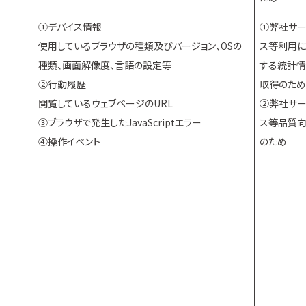
①デバイス情報
①弊社サ
使用しているブラウザの種類及びバージョン、OSの
ス等利用
種類、画面解像度、言語の設定等
する統計
②行動履歴
取得のため
閲覧しているウェブページのURL
②弊社サ
③ブラウザで発生したJavaScriptエラー
ス等品質
④操作イベント
のため