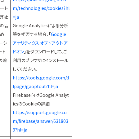
ート
m/technologies/cookies?hl
弊社
=ja
の品
Google Analyticsによる分析
ため
等を拒否する場合、「
Google
ーシ
アナリティクス オプトアウト ア
ート
ドオン
」をダウンロードして、ご
の確
利用のブラウザにインストール
してください。
https://tools.google.com/d
lpage/gaoptout?hl=ja
Firebase向けGoogle Analyt
icsのCookieの詳細
https://support.google.co
m/firebase/answer/631803
9?hl=ja