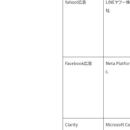
Yahoo!広告
LINEヤフー
社
Facebook広告
Meta Platfor
c.
Clarity
Microsoft C