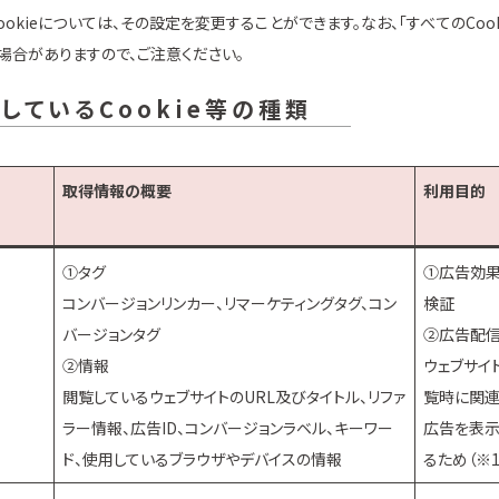
okieについては、その設定を変更することができます。なお、「すべてのCoo
合がありますので、ご注意ください。
しているCookie等の種類
取得情報の概要
利用目的
①タグ
①広告効
コンバージョンリンカー、リマーケティングタグ、コン
検証
バージョンタグ
②広告配
②情報
ウェブサイ
閲覧しているウェブサイトのURL及びタイトル、リファ
覧時に関連
ラー情報、広告ID、コンバージョンラベル、キーワー
広告を表
ド、使用しているブラウザやデバイスの情報
るため（※1