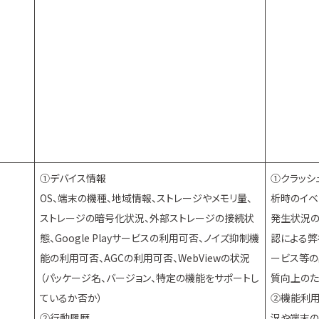
①デバイス情報
①クラッシ
OS、端末の機種、地域情報、ストレージやメモリ量、
析時のイベ
ストレージの暗号化状況、外部ストレージの接続状
発生状況
態、Google Playサービスの利用可否、ノイズ抑制機
認による弊
能の利用可否、AGCの利用可否、WebViewの状況
ービス等の
（パッケージ名、バージョン、特定の機能をサポートし
質向上の
ているか否か）
②機能利
②行動履歴
況や端末