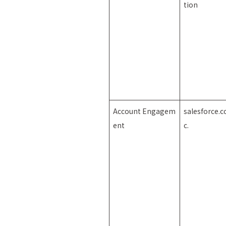
tion
Account Engagem
salesforce.c
ent
c.