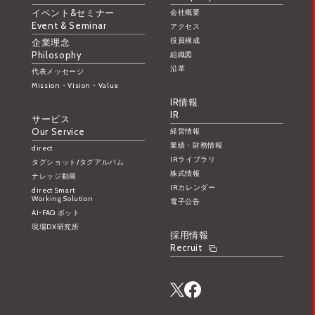
イベント&セミナー
会社概要
Event & Seminar
アクセス
役員構成
企業理念
Philosophy
組織図
沿革
代表メッセージ
Mission・Vision・Value
IR情報
IR
サービス
Our Service
経営情報
業績・財務情報
direct
IRライブラリ
タグショット/タグアルバム
株式情報
ナレッジ動画
IRカレンダー
direct Smart
Working Solution
電子公告
AI-FAQ ボット
現場DX研究所
採用情報
Recruit