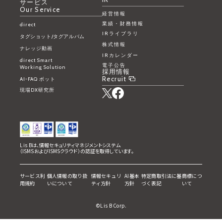
サービス
Our Service
経営情報
業績・財務情報
direct
IRライブラリ
タグショット/タグアルバム
株式情報
ナレッジ動画
IRカレンダー
direct Smart
電子公告
Working Solution
採用情報
Recruit
AI-FAQ ボット
現場DX研究所
L is Bは、情報セキュリティマネジメントシステム
（ISMSおよびISMSクラウド）の認証を取得しています。
サービス利
個人情報の取り扱
情報セキュリ
AI基本
特定商取引法に基
商標につ
用規約
いについて
ティ方針
方針
づく表記
いて
©L is B Corp.