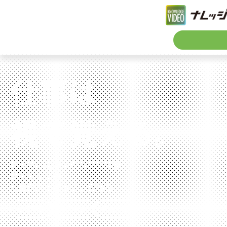
仕事は
視て覚える。
動画で、現場ノウハウを共有。
見てもらえる、
知識が集まるから、伝わる。
編集不要
かんたん
あんしん